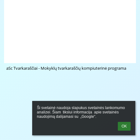
aSc Tvarkaraščiai - Mokyklų tvarkaraščių kompiuterinė programa
Ši svetainė naudoja slapukus svetainės lankomumo 
analizei. Šiam  tikslui informacija  apie svetainės 
naudojimą dalijamasi su  „Google“.
OK